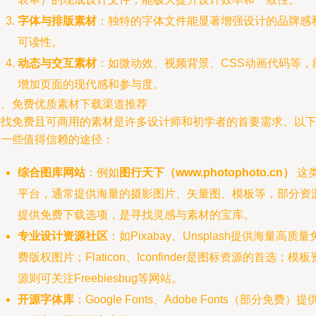
字体与排版素材
：独特的字体文件能显著增强设计的品牌感
可读性。
动态与交互素材
：如微动效、视频背景、CSS动画代码等，
增加页面的现代感和参与度。
二、免费优质素材下载渠道推荐
寻找免费且可商用的素材是许多设计师和初学者的首要需求。以
是一些值得信赖的途径：
综合图库网站
：例如
图行天下（www.photophoto.cn）
这
平台，通常提供海量的摄影图片、矢量图、模板等，部分资
提供免费下载选项，是寻找灵感与素材的宝库。
专业设计资源社区
：如Pixabay、Unsplash提供海量高质量
费版权图片；Flaticon、Iconfinder是图标资源的首选；模板
源则可关注Freebiesbug等网站。
开源字体库
：Google Fonts、Adobe Fonts（部分免费）提