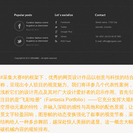
在#采集大赛#的框架下，优秀的网页设计作品以创意与科技的结
著称，呈现出令人驻目的视觉魅力。我们将详参几个代表性案例
并浅析它们的设计亮点及其对广大设计爱好者的启示作用。首先
注目的是“飞彩绘册”（Fantasia Portfolio）——它充分发挥大规
星空滑动元素的特性，并融入深暗的感性与高饱和的配色景观，
前景文字轻盈回响，图形帧的动态变换强化了叙事的视觉节奏，
掘结构给人一种多步舞蹈，越深处惊人美丽的递显。这一概念大
打破机械内容的规矩排布。